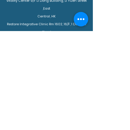
Vitality Center 9/F Li Dong Building, Li Yuen Street
East,
Central, HK
Restore Integrative Clinic Rm 1602, 16/F, 1 Duddell
Street,
Central, Hong Kong
4E Mountain View, Discovery Bay, Lantau Island,
HK
+852 9733 7116