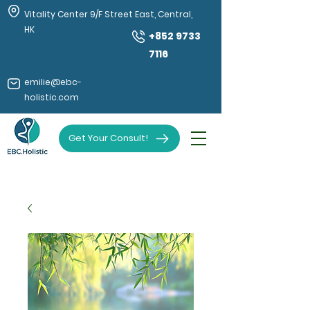
Vitality Center 9/F Street East, Central,
HK
+852 9733
7116
emilie@ebc-
holistic.com
Get Your Consult!