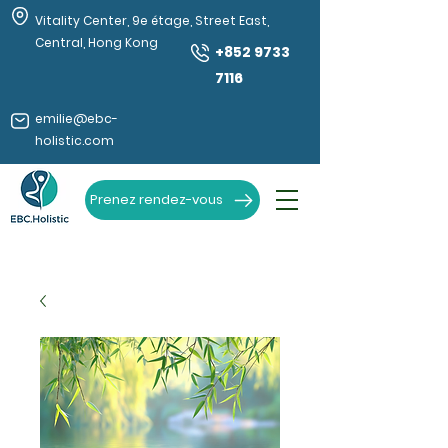
Vitality Center, 9e étage, Street East,
Central, Hong Kong
+852 9733
7116
emilie@ebc-
holistic.com
Prenez rendez-vous