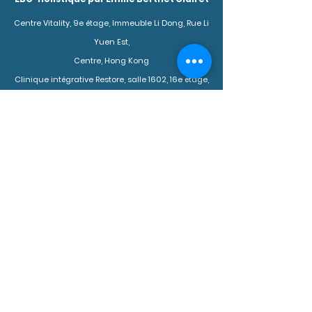
Centre Vitality, 9e étage, Immeuble Li Dong, Rue Li
Yuen Est,
Centre, Hong Kong
Clinique intégrative Restore, salle 1602, 16e étage,
1 rue Duddell,
Central, Hong Kong
4E Mountain View, Discovery Bay, île de Lantau,
Hong Kong
+852 9733 7116