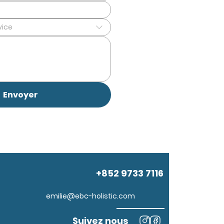
vice
Envoyer
+852 9733 7116
emilie@ebc-holistic.com
Suivez nous