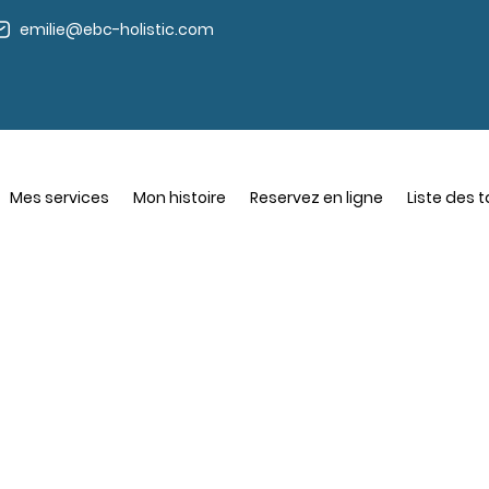
emilie@ebc-holistic.com
Mes services
Mon histoire
Reservez en ligne
Liste des t