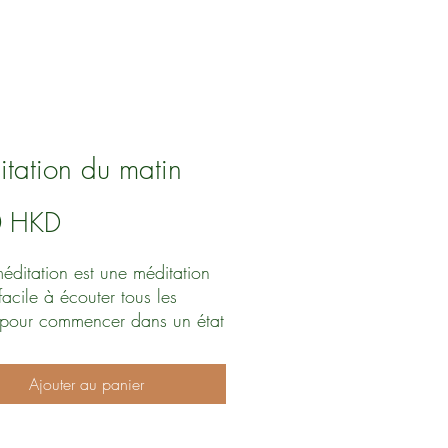
tation du matin
Prix
0 HKD
éditation est une méditation
facile à écouter tous les
 pour commencer dans un état
t positif et passer une bonne
e. 💕🌈🌼
Ajouter au panier
 la tous les jours si vous le
ez !