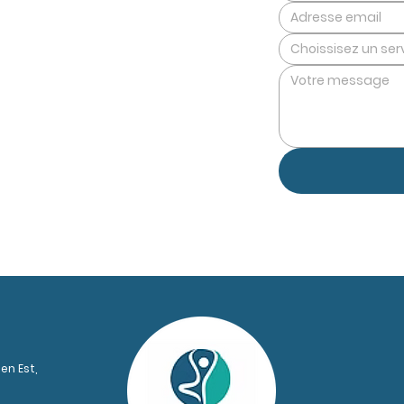
Choissisez un ser
 questions afin de mieux
t East,
en Est,