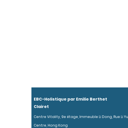
ECRIVEZ-NOUS!
N'hesitez pas à nous posez toutes les
decouvrir nos services.
emilie@ebc-holistic.com
+852 9733 7116
Vitality Center, 9e étage, Stree
Central, Hong Kong
EBC-Holistique par Emilie Berthet
Clairet
Centre Vitality, 9e étage, Immeuble Li Dong, Rue Li Yu
Centre, Hong Kong