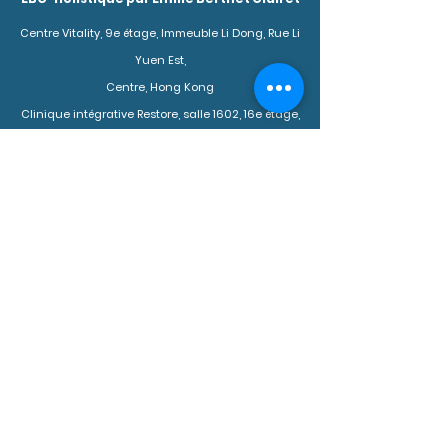
Centre Vitality, 9e étage, Immeuble Li Dong, Rue Li
Yuen Est,
Centre, Hong Kong
Clinique intégrative Restore, salle 1602, 16e étage,
1 rue Duddell,
Central, Hong Kong
4E Mountain View, Discovery Bay, île de Lantau,
Hong Kong
+852 9733 7116