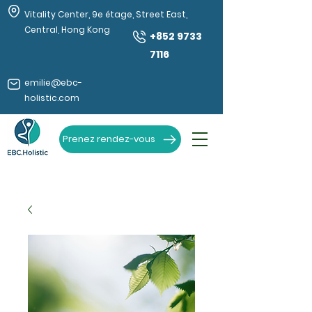
Vitality Center, 9e étage, Street East,
Central, Hong Kong
+852 9733
7116
emilie@ebc-
holistic.com
Prenez rendez-vous