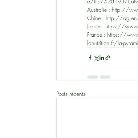
a/file/528193/Eatwe
Australie : http://ww
Chine : http://dg.e
Japon : https://www
France : https://www.
lanutrition.fr/la-pyrami
Posts récents