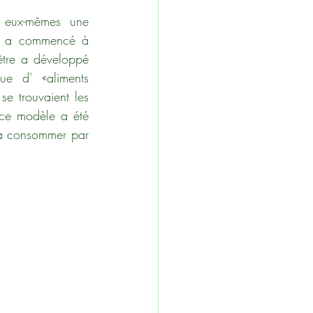
 eux-mêmes une 
ut a commencé à 
tre a développé 
e d' «aliments 
e trouvaient les 
 ce modèle a été 
à consommer par 