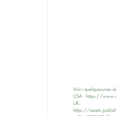
Voici quelques-unes d
USA : https://www.
UK: 
https://assets.publi