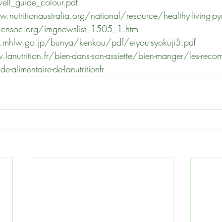
ll_guide_colour.pdf
w.nutritionaustralia.org/national/resource/healthy-living-p
n.cnsoc.org/imgnewslist_1505_1.htm
.mhlw.go.jp/bunya/kenkou/pdf/eiyou-syokuji5.pdf
lanutrition.fr/bien-dans-son-assiette/bien-manger/les-reco
de-alimentaire-de-lanutritionfr