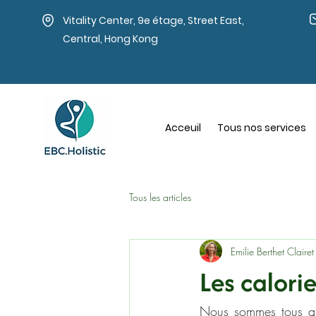
Vitality Center, 9e étage, Street East,
Central, Hong Kong
Acceuil
Tous nos services
Tous les articles
Emilie Berthet Clairet 
Les calori
Nous sommes tous a l