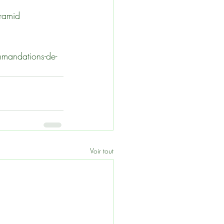
yramid
mmandations-de-
Voir tout