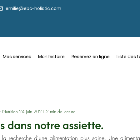
emilie@ebc-holistic.com
Mes services
Mon histoire
Reservez en ligne
Liste des t
- Nutrition
24 juin 2021
2 min de lecture
es dans notre assiette.
a recherche d’une alimentation plus saine. Une alimentati