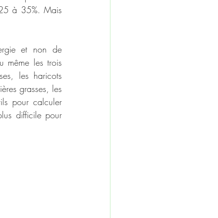
 25 à 35%. Mais 
rgie et non de 
u même les trois 
s, les haricots 
ères grasses, les 
ls pour calculer 
us difficile pour 